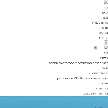
בית
עלינו
מוצר
פיתוח טכנולוגי
חדשות
צור קשר
HE-IL
▼
☰
×
בית
עלינו
▼
פרטי חברה
היסטוריה
תרבות החברה
אישור הסמכה
מוצר
פיתוח טכנולוגי
▼
יכולת פיתוח
יכולת זיהוי
3000+ פתרונות סינון
חדשות
צור קשר
▼
צור קשר
קלטת משוב