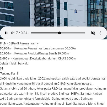
FILM · 01
Profil Perusahaan
↗
50,000
㎡ ·
Kekuatan Perusahaan
Luas bangunan 50.000㎡
20,000
㎡ ·
Kekuatan Produksi
Ruang Bersih 20.000㎡
2,000
㎡ ·
Kemampuan Deteksi
Laboratorium CNAS 2000㎡
Jelajahi lebih banyak
01
Tentang Kami
JieDing didirikan pada tahun 2002, merupakan salah satu dari sedikit perusahaan
di industri ini yang memiliki pusat pengujian CNAS yang diakui negara.
Selama lebih dari 20 tahun, fokus pada R&D dan manufaktur produk penyaringan
udara dan air, saat ini memiliki 8 seri produk: Saringan HEPA, Saringan karbon
aktif, Saringan penghilang formaldehid, Saringan hood dapur, Saringan
penghilang ozon, Kartридж penyaringan air mesin kopi, Saringan efisiensi tinggi