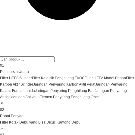
01
Pembersih Udara
Filter HEPA Silinder
Filter Katalitik Penghilang TVOC
Filter HEPA Model Papan
Filter
Karbon Aktif Silinder
Jaringan Penyaring Karbon Aktif Pelat
Jaringan Penyaring
Katalis Formaldehida
Jaringan Penyaring Penghilang Bau
Jaringan Penyaring
Antibakteri dan Antivirus
Elemen Penyaring Penghilang Ozon
↗
02
Robot Penyapu
Filter Kotak Debu yang Bisa Dicuci
Kantong Debu
↗