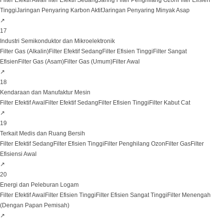
Filter Efektif Awal
Filter Efektif Sedang
Jaring Filter Penghilang Ozon
Filter Efisien
Tinggi
Jaringan Penyaring Karbon Aktif
Jaringan Penyaring Minyak Asap
↗
17
Industri Semikonduktor dan Mikroelektronik
Filter Gas (Alkalin)
Filter Efektif Sedang
Filter Efisien Tinggi
Filter Sangat
Efisien
Filter Gas (Asam)
Filter Gas (Umum)
Filter Awal
↗
18
Kendaraan dan Manufaktur Mesin
Filter Efektif Awal
Filter Efektif Sedang
Filter Efisien Tinggi
Filter Kabut Cat
↗
19
Terkait Medis dan Ruang Bersih
Filter Efektif Sedang
Filter Efisien Tinggi
Filter Penghilang Ozon
Filter Gas
Filter
Efisiensi Awal
↗
20
Energi dan Peleburan Logam
Filter Efektif Awal
Filter Efisien Tinggi
Filter Efisien Sangat Tinggi
Filter Menengah
(Dengan Papan Pemisah)
↗