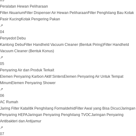
03
Peralatan Hewan Peliharaan
Filter Akuarium
Filter Dispenser Air Hewan Peliharaan
Filter Penghilang Bau Kotak
Pasir Kucing
Kotak Pengering Pakan
↗
04
Penyedot Debu
Kantong Debu
Filter Handheld Vacuum Cleaner (Bentuk Piring)
Filter Handheld
Vacuum Cleaner (Bentuk Konus)
↗
05
Penyaring Air dan Produk Terkait
Elemen Penyaring Karbon Aktif Sinters
Elemen Penyaring Air Untuk Tempat
Minum
Elemen Penyaring Shower
↗
06
AC Rumah
Jaring Filter Katalitik Penghilang Formaldehid
Filter Awal yang Bisa Dicuci
Jaringan
Penyaring HEPA
Jaringan Penyaring Penghilang TVOC
Jaringan Penyaring
Antibakteri dan Antijamur
↗
07