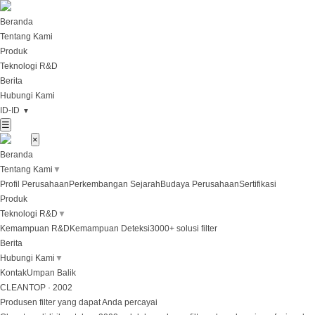
Beranda
Tentang Kami
Produk
Teknologi R&D
Berita
Hubungi Kami
ID-ID
▼
☰
×
Beranda
Tentang Kami
▼
Profil Perusahaan
Perkembangan Sejarah
Budaya Perusahaan
Sertifikasi
Produk
Teknologi R&D
▼
Kemampuan R&D
Kemampuan Deteksi
3000+ solusi filter
Berita
Hubungi Kami
▼
Kontak
Umpan Balik
CLEANTOP · 2002
Produsen filter yang dapat Anda percayai