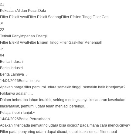
21
Kekuatan AI dan Pusat Data
Filter Efektif Awal
Filter Efektif Sedang
Filter Efisien Tinggi
Filter Gas
↗
22
Terkait Penyimpanan Energi
Filter Efektif Awal
Filter Efisien Tinggi
Filter Gas
Filter Menengah
↗
04
Berita Industri
Berita Industri
Berita Lainnya
→
14/04/2026
Berita Industri
Apakah harga filter pemurni udara semakin tinggi, semakin baik kinerjanya?
Faktanya adalah......
Dalam beberapa tahun terakhir, seiring meningkatnya kesadaran kesehatan
masyarakat, pemurni udara telah menjadi perlengk
…
Pelajari lebih lanjut
↗
14/04/2026
Berita Perusahaan
Apakah filter pada penyaring udara bisa dicuci? Bagaimana cara mencucinya?
Filter pada penyaring udara dapat dicuci, tetapi tidak semua filter dapat