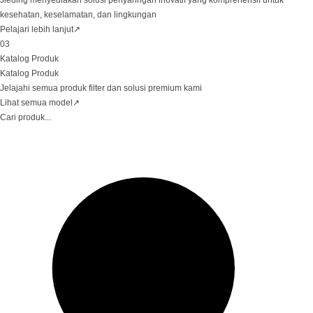
Jieding menyediakan solusi penyaringan inovatif yang komprehensif untuk
kesehatan, keselamatan, dan lingkungan
Pelajari lebih lanjut
↗
03
Katalog Produk
Katalog Produk
Jelajahi semua produk filter dan solusi premium kami
Lihat semua model
↗
Cari produk...