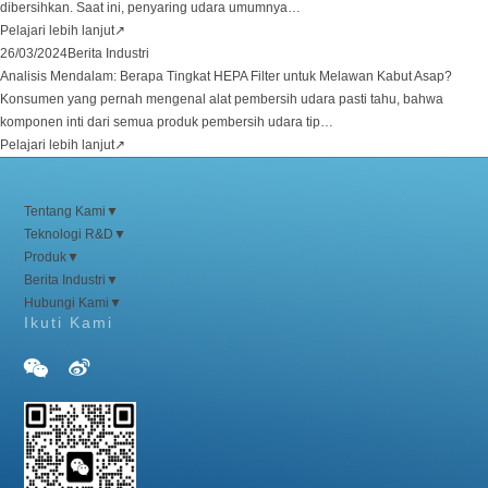
dibersihkan. Saat ini, penyaring udara umumnya
…
Pelajari lebih lanjut
↗
26/03/2024
Berita Industri
Analisis Mendalam: Berapa Tingkat HEPA Filter untuk Melawan Kabut Asap?
Konsumen yang pernah mengenal alat pembersih udara pasti tahu, bahwa
komponen inti dari semua produk pembersih udara tip
…
Pelajari lebih lanjut
↗
Tentang Kami
▼
Teknologi R&D
▼
Produk
▼
Berita Industri
▼
Hubungi Kami
▼
Ikuti Kami

