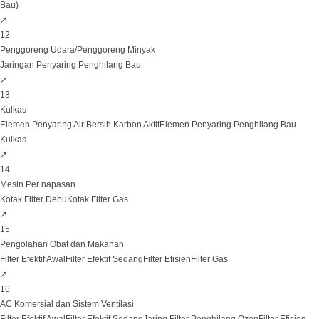
Bau)
↗
12
Penggoreng Udara/Penggoreng Minyak
Jaringan Penyaring Penghilang Bau
↗
13
Kulkas
Elemen Penyaring Air Bersih Karbon Aktif
Elemen Penyaring Penghilang Bau
Kulkas
↗
14
Mesin Per napasan
Kotak Filter Debu
Kotak Filter Gas
↗
15
Pengolahan Obat dan Makanan
Filter Efektif Awal
Filter Efektif Sedang
Filter Efisien
Filter Gas
↗
16
AC Komersial dan Sistem Ventilasi