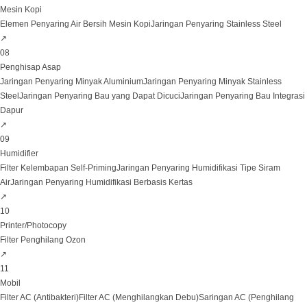
Mesin Kopi
Elemen Penyaring Air Bersih Mesin Kopi
Jaringan Penyaring Stainless Steel
↗
08
Penghisap Asap
Jaringan Penyaring Minyak Aluminium
Jaringan Penyaring Minyak Stainless
Steel
Jaringan Penyaring Bau yang Dapat Dicuci
Jaringan Penyaring Bau Integrasi
Dapur
↗
09
Humidifier
Filter Kelembapan Self-Priming
Jaringan Penyaring Humidifikasi Tipe Siram
Air
Jaringan Penyaring Humidifikasi Berbasis Kertas
↗
10
Printer/Photocopy
Filter Penghilang Ozon
↗
11
Mobil
Filter AC (Antibakteri)
Filter AC (Menghilangkan Debu)
Saringan AC (Penghilang