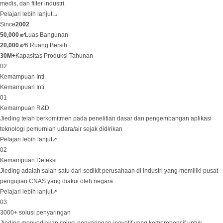
medis, dan filter industri.
Pelajari lebih lanjut
→
Since
2002
50,000
㎡
Luas Bangunan
20,000
㎡
6 Ruang Bersih
30M+
Kapasitas Produksi Tahunan
02
Kemampuan Inti
Kemampuan Inti
01
Kemampuan R&D
Jieding telah berkomitmen pada penelitian dasar dan pengembangan aplikasi
teknologi pemurnian udara/air sejak didirikan
Pelajari lebih lanjut
↗
02
Kemampuan Deteksi
Jieding adalah salah satu dari sedikit perusahaan di industri yang memiliki pusat
pengujian CNAS yang diakui oleh negara
Pelajari lebih lanjut
↗
03
3000+ solusi penyaringan