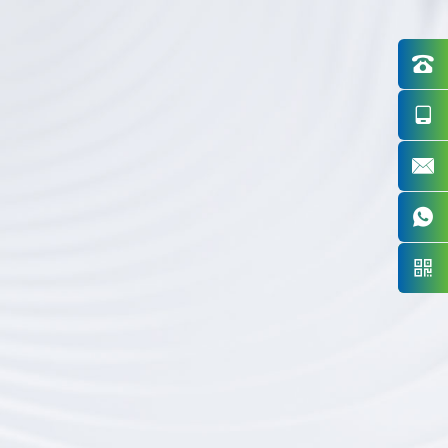




