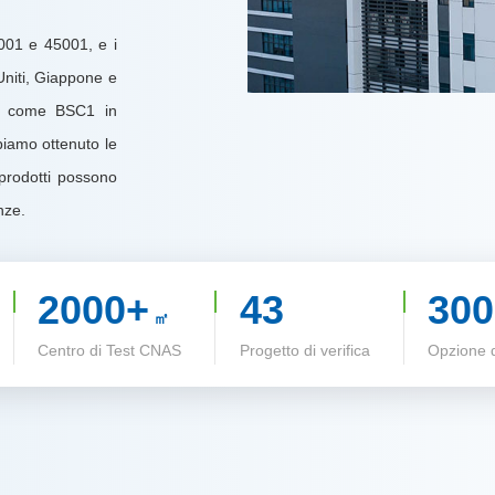
4001 e 45001, e i
Uniti, Giappone e
oni come BSC1 in
biamo ottenuto le
 prodotti possono
nze.
2000+
43
300
㎡
Centro di Test CNAS
Progetto di verifica
Opzione di