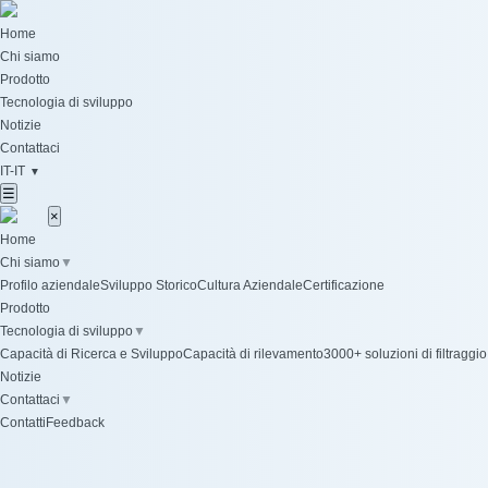
Home
Chi siamo
Prodotto
Tecnologia di sviluppo
Notizie
Contattaci
IT-IT
▼
☰
×
Home
Chi siamo
▼
Profilo aziendale
Sviluppo Storico
Cultura Aziendale
Certificazione
Prodotto
Tecnologia di sviluppo
▼
Capacità di Ricerca e Sviluppo
Capacità di rilevamento
3000+ soluzioni di filtraggio
Notizie
Contattaci
▼
Contatti
Feedback