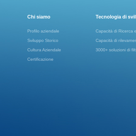
Chi siamo
Tecnologia di sv
Profilo aziendale
Capacità di Ricerca 
Sviluppo Storico
Capacità di rilevame
Cultura Aziendale
3000+ soluzioni di fil
Certificazione