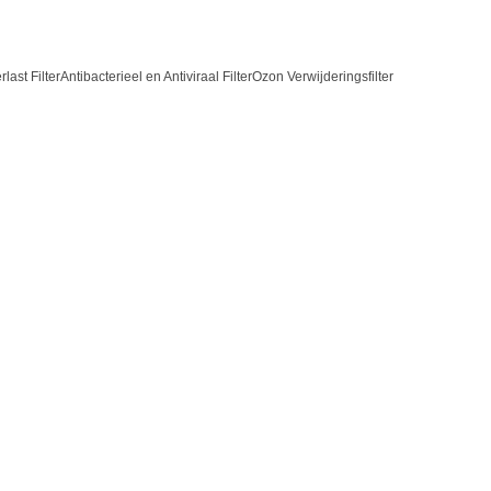
last Filter
Antibacterieel en Antiviraal Filter
Ozon Verwijderingsfilter