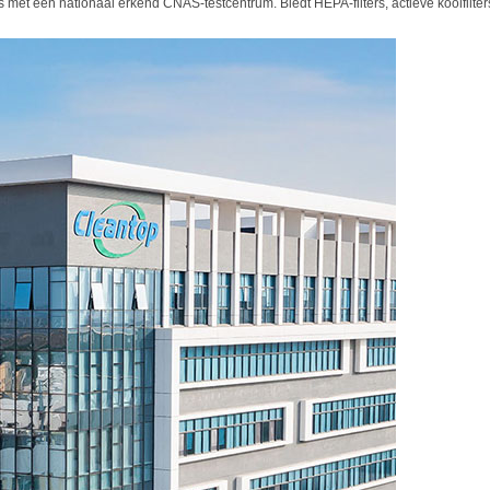
ters met een nationaal erkend CNAS-testcentrum. Biedt HEPA-filters, actieve koolfil