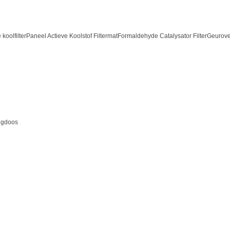
 koolfilter
Paneel Actieve Koolstof Filtermat
Formaldehyde Catalysator Filter
Geurover
ogdoos