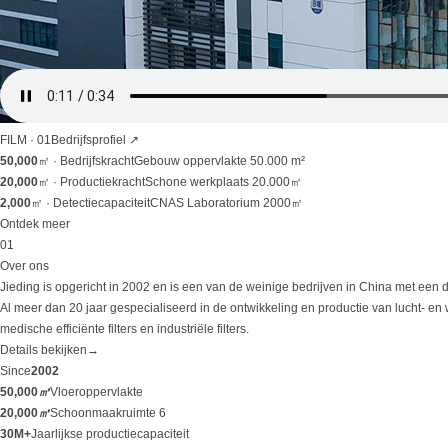
FILM · 01
Bedrijfsprofiel
↗
50,000
㎡ ·
Bedrijfskracht
Gebouw oppervlakte 50.000 m²
20,000
㎡ ·
Productiekracht
Schone werkplaats 20.000㎡
2,000
㎡ ·
Detectiecapaciteit
CNAS Laboratorium 2000㎡
Ontdek meer
01
Over ons
Jieding is opgericht in 2002 en is een van de weinige bedrijven in China met een
Al meer dan 20 jaar gespecialiseerd in de ontwikkeling en productie van lucht- en wat
medische efficiënte filters en industriële filters.
Details bekijken
→
Since
2002
50,000
㎡
Vloeroppervlakte
20,000
㎡
Schoonmaakruimte 6
30M+
Jaarlijkse productiecapaciteit