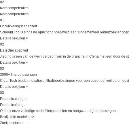
02
Kerncompetenties
Kerncompetenties
01
Ontwikkelingscapaciteit
SchoonDing is sinds de oprichting toegewijd aan fundamenteel onderzoek en toepa
Details bekijken
↗
02
Detectiecapaciteit
Jieding is een van de weinige bedrijven in de branche in China met een door de 
Details bekijken
↗
03
3000+ filteroplossingen
CleanTech biedt innovatieve filtratieoplossingen voor een gezonde, veilige omgev
Details bekijken
↗
03
Productcatalogus
Productcatalogus
Ontdek onze volledige serie filterproducten en hoogwaardige oplossingen
Bekijk alle modellen
↗
Zoek producten...