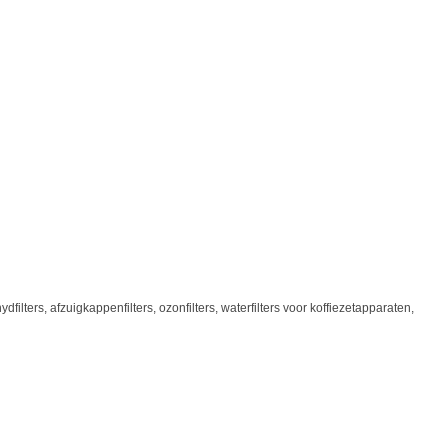
filters, afzuigkappenfilters, ozonfilters, waterfilters voor koffiezetapparaten,