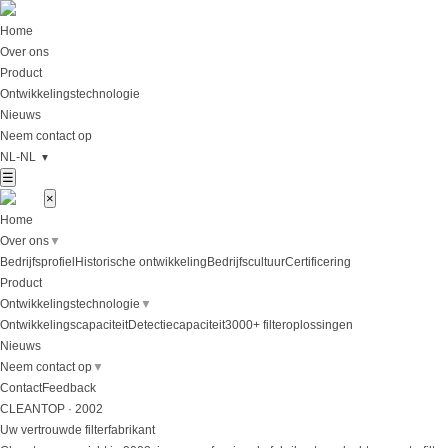
Home
Over ons
Product
Ontwikkelingstechnologie
Nieuws
Neem contact op
NL-NL
▼
☰
×
Home
Over ons
▼
Bedrijfsprofiel
Historische ontwikkeling
Bedrijfscultuur
Certificering
Product
Ontwikkelingstechnologie
▼
Ontwikkelingscapaciteit
Detectiecapaciteit
3000+ filteroplossingen
Nieuws
Neem contact op
▼
Contact
Feedback
CLEANTOP · 2002
Uw vertrouwde filterfabrikant