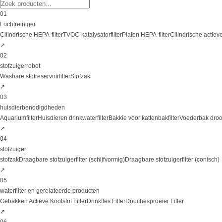
01
Luchtreiniger
Cilindrische HEPA-filter
TVOC-katalysatorfilter
Platen HEPA-filter
Cilindrische actieve
↗
02
stofzuigerrobot
Wasbare stofreservoirfilter
Stofzak
↗
03
huisdierbenodigdheden
Aquariumfilter
Huisdieren drinkwaterfilter
Bakkie voor kattenbakfilter
Voederbak dro
↗
04
stofzuiger
stofzak
Draagbare stofzuigerfilter (schijfvormig)
Draagbare stofzuigerfilter (conisch)
↗
05
waterfilter en gerelateerde producten
Gebakken Actieve Koolstof Filter
Drinkfles Filter
Douchesproeier Filter
↗