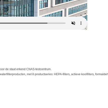
 door de staat erkend CNAS-testcentrum.
erfilterproducten, met 8 productseries: HEPA-filters, actieve koolfilters, formaldehyd