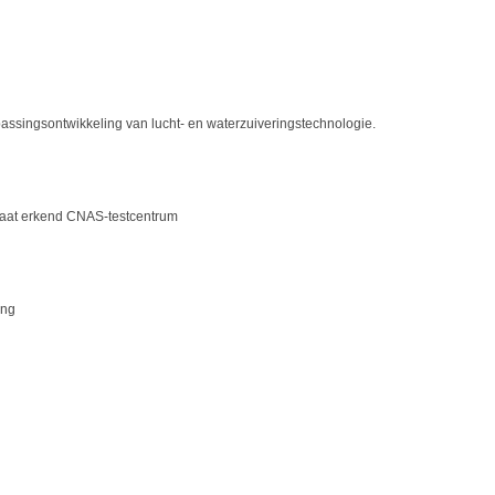
ssingsontwikkeling van lucht- en waterzuiveringstechnologie.
staat erkend CNAS-testcentrum
ing