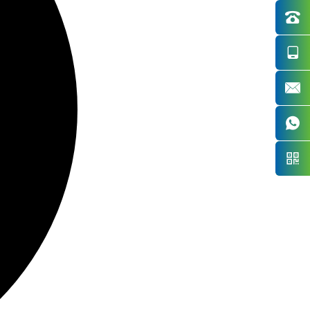




