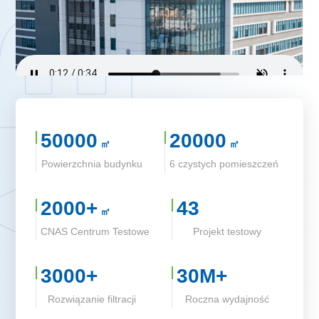
50000
20000
㎡
㎡
Powierzchnia budynku
6 czystych pomieszczeń
2000+
43
㎡
CNAS Centrum Testowe
Projekt testowy
3000+
30M+
Rozwiązanie filtracji
Roczna wydajność