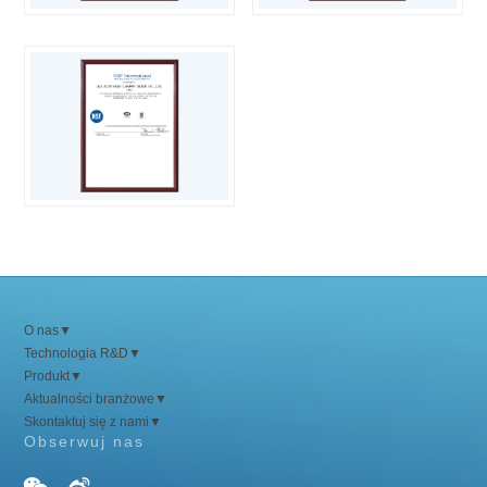
O nas
▼
Technologia R&D
▼
Produkt
▼
Aktualności branżowe
▼
Skontaktuj się z nami
▼
Obserwuj nas

