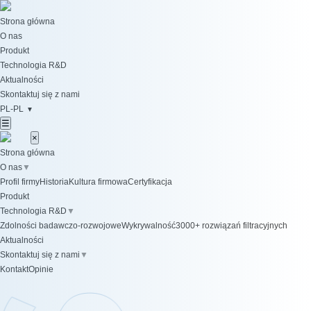
Strona główna
O nas
Produkt
Technologia R&D
Aktualności
Skontaktuj się z nami
PL-PL
▼
☰
×
Strona główna
O nas
▼
Profil firmy
Historia
Kultura firmowa
Certyfikacja
Produkt
Technologia R&D
▼
Zdolności badawczo-rozwojowe
Wykrywalność
3000+ rozwiązań filtracyjnych
Aktualności
Skontaktuj się z nami
▼
Kontakt
Opinie