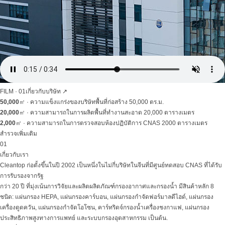
FILM · 01
เกี่ยวกับบริษัท
↗
50,000
㎡ ·
ความแข็งแกร่งของบริษัท
พื้นที่ก่อสร้าง 50,000 ตร.ม.
20,000
㎡ ·
ความสามารถในการผลิต
พื้นที่ทำงานสะอาด 20,000 ตารางเมตร
2,000
㎡ ·
ความสามารถในการตรวจสอบ
ห้องปฏิบัติการ CNAS 2000 ตารางเมตร
สำรวจเพิ่มเติม
01
เกี่ยวกับเรา
Cleantop ก่อตั้งขึ้นในปี 2002 เป็นหนึ่งในไม่กี่บริษัทในจีนที่มีศูนย์ทดสอบ CNAS ที่ได้รับ
การรับรองจากรัฐ
กว่า 20 ปี ที่มุ่งเน้นการวิจัยและผลิตผลิตภัณฑ์กรองอากาศและกรองน้ำ มีสินค้าหลัก 8
ชนิด: แผ่นกรอง HEPA, แผ่นกรองคาร์บอน, แผ่นกรองกำจัดฟอร์มาลดีไฮด์, แผ่นกรอง
เครื่องดูดควัน, แผ่นกรองกำจัดโอโซน, คาร์ทริดจ์กรองน้ำเครื่องชงกาแฟ, แผ่นกรอง
ประสิทธิภาพสูงทางการแพทย์ และระบบกรองอุตสาหกรรม เป็นต้น.