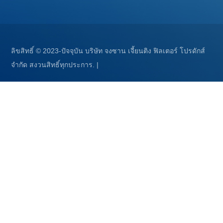
ลิขสิทธิ์ © 2023-ปัจจุบัน บริษัท จงซาน เจี้ยนติง ฟิลเตอร์ โปรดักส์
จำกัด สงวนสิทธิ์ทุกประการ.
|