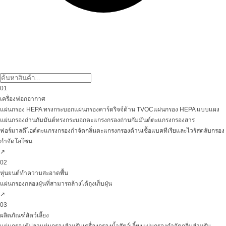
01
เครื่องฟอกอากาศ
แผ่นกรอง HEPA ทรงกระบอก
แผ่นกรองคาร์ตริจจ์ต้าน TVOC
แผ่นกรอง HEPA แบบแผง
แผ่นกรองถ่านกัมมันต์ทรงกระบอก
ตะแกรงกรองถ่านกัมมันต์
ตะแกรงกรองสาร
ฟอร์มาลดีไฮด์
ตะแกรงกรองกำจัดกลิ่น
ตะแกรงกรองต้านเชื้อแบคทีเรียและไวรัส
ตลับกรอง
กำจัดโอโซน
↗
02
หุ่นยนต์ทำความสะอาดพื้น
แผ่นกรองกล่องฝุ่นที่สามารถล้างได้
ถุงเก็บฝุ่น
↗
03
ผลิตภัณฑ์สัตว์เลี้ยง