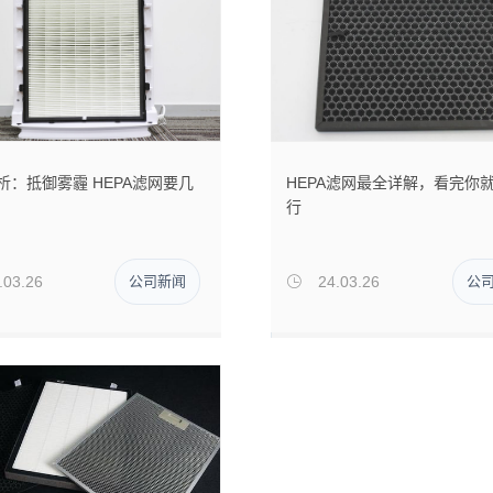
析：抵御雾霾 HEPA滤网要几
HEPA滤网最全详解，看完你
行
.03.26
公司新闻
24.03.26
公
