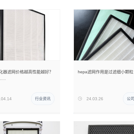
化器滤网价格越高性能越好？
hepa滤网作用是过滤细小颗粒
...
.04.14
行业资讯
24.03.26
公
