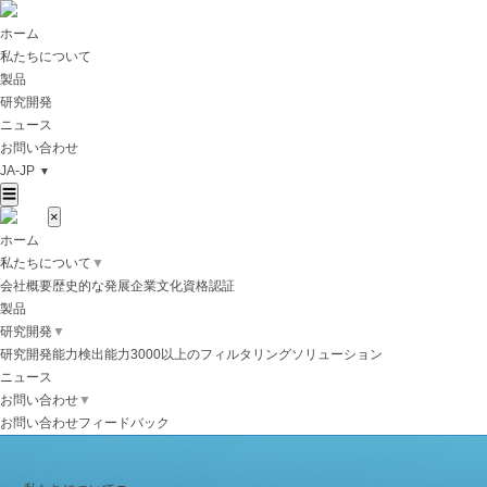
ホーム
私たちについて
製品
研究開発
ニュース
お問い合わせ
JA-JP
▼
☰
×
ホーム
私たちについて
▼
会社概要
歴史的な発展
企業文化
資格認証
製品
研究開発
▼
研究開発能力
検出能力
3000以上のフィルタリングソリューション
ニュース
お問い合わせ
▼
お問い合わせ
フィードバック