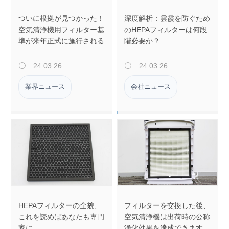
ついに根拠が見つかった！
深度解析：雲霞を防ぐため
空気清浄機用フィルター基
のHEPAフィルターは何段
準が来年正式に施行される
階必要か？
24.03.26
24.03.26


業界ニュース
会社ニュース
HEPAフィルターの全貌、
フィルターを交換した後、
これを読めばあなたも専門
空気清浄機は出荷時の公称
家に
浄化効果を達成できます