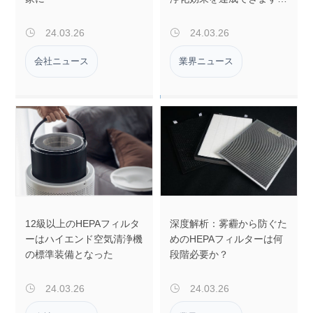
か？
24.03.26
24.03.26


会社ニュース
業界ニュース
12級以上のHEPAフィルタ
深度解析：雾霾から防ぐた
ーはハイエンド空気清浄機
めのHEPAフィルターは何
の標準装備となった
段階必要か？
24.03.26
24.03.26

