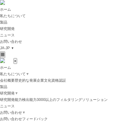
ホーム
私たちについて
製品
研究開発
ニュース
お問い合わせ
JA-JP
▼
☰
×
ホーム
私たちについて
▼
会社概要
歴史的な発展
企業文化
資格認証
製品
研究開発
▼
研究開発能力
検出能力
3000以上のフィルタリングソリューション
ニュース
お問い合わせ
▼
お問い合わせ
フィードバック