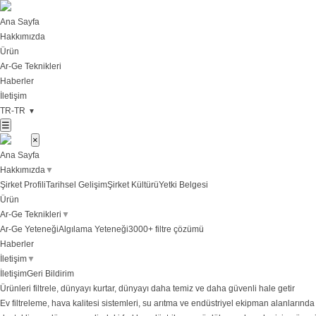
Ana Sayfa
Hakkımızda
Ürün
Ar-Ge Teknikleri
Haberler
İletişim
TR-TR
▼
☰
×
Ana Sayfa
Hakkımızda
▼
Şirket Profili
Tarihsel Gelişim
Şirket Kültürü
Yetki Belgesi
Ürün
Ar-Ge Teknikleri
▼
Ar-Ge Yeteneği
Algılama Yeteneği
3000+ filtre çözümü
Haberler
İletişim
▼
İletişim
Geri Bildirim
Ürünleri filtrele, dünyayı kurtar, dünyayı daha temiz ve daha güvenli hale getir
Ev filtreleme, hava kalitesi sistemleri, su arıtma ve endüstriyel ekipman alanlarınd