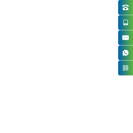




