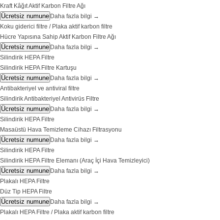
Kraft Kâğıt Aktif Karbon Filtre Ağı
Ücretsiz numune
Daha fazla bilgi
→
Koku giderici filtre / Plaka aktif karbon filtre
Hücre Yapısına Sahip Aktif Karbon Filtre Ağı
Ücretsiz numune
Daha fazla bilgi
→
Silindirik HEPA Filtre
Silindirik HEPA Filtre Kartuşu
Ücretsiz numune
Daha fazla bilgi
→
Antibakteriyel ve antiviral filtre
Silindirik Antibakteriyel Antivirüs Filtre
Ücretsiz numune
Daha fazla bilgi
→
Silindirik HEPA Filtre
Masaüstü Hava Temizleme Cihazı Filtrasyonu
Ücretsiz numune
Daha fazla bilgi
→
Silindirik HEPA Filtre
Silindirik HEPA Filtre Elemanı (Araç İçi Hava Temizleyici)
Ücretsiz numune
Daha fazla bilgi
→
Plakalı HEPA Filtre
Düz Tip HEPA Filtre
Ücretsiz numune
Daha fazla bilgi
→
Plakalı HEPA Filtre / Plaka aktif karbon filtre