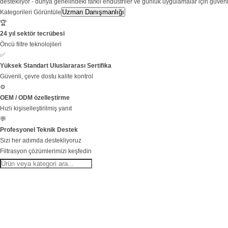
destekliyor - dünya genelindeki farklı endüstriler ve günlük uygulamalar için güvenil
Uzman Danışmanlığı
Kategorileri Görüntüle
🏆
24 yıl sektör tecrübesi
Öncü filtre teknolojileri
✅
Yüksek Standart Uluslararası Sertifika
Güvenli, çevre dostu kalite kontrol
⚙️
OEM / ODM özelleştirme
Hızlı kişiselleştirilmiş yanıt
💬
Profesyonel Teknik Destek
Sizi her adımda destekliyoruz
Filtrasyon çözümlerimizi keşfedin