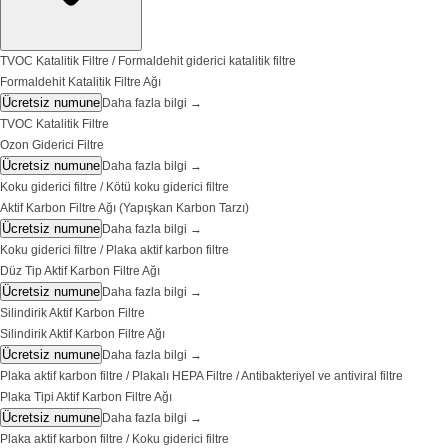
TVOC Katalitik Filtre / Formaldehit giderici katalitik filtre
Formaldehit Katalitik Filtre Ağı
Ücretsiz numune
Daha fazla bilgi
→
TVOC Katalitik Filtre
Ozon Giderici Filtre
Ücretsiz numune
Daha fazla bilgi
→
Koku giderici filtre / Kötü koku giderici filtre
Aktif Karbon Filtre Ağı (Yapışkan Karbon Tarzı)
Ücretsiz numune
Daha fazla bilgi
→
Koku giderici filtre / Plaka aktif karbon filtre
Düz Tip Aktif Karbon Filtre Ağı
Ücretsiz numune
Daha fazla bilgi
→
Silindirik Aktif Karbon Filtre
Silindirik Aktif Karbon Filtre Ağı
Ücretsiz numune
Daha fazla bilgi
→
Plaka aktif karbon filtre / Plakalı HEPA Filtre / Antibakteriyel ve antiviral filtre
Plaka Tipi Aktif Karbon Filtre Ağı
Ücretsiz numune
Daha fazla bilgi
→
Plaka aktif karbon filtre / Koku giderici filtre