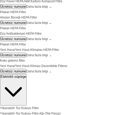
Düz Panel HEPA Aktif Karbon Kompozit Filtre
Ücretsiz numune
Daha fazla bilgi
→
Plakalı HEPA Filtre
Alerjen Böceği HEPA Filtre
Ücretsiz numune
Daha fazla bilgi
→
Plakalı HEPA Filtre
Düz Antibakteriyel HEPA Filtre
Ücretsiz numune
Daha fazla bilgi
→
Plakalı HEPA Filtre
Yeni Hava/Yeni Hava Klimaları HEPA Filtre
Ücretsiz numune
Daha fazla bilgi
→
Koku giderici filtre
Yeni Hava/Yeni Hava Kliması Dezenfekte Filtresi
Ücretsiz numune
Daha fazla bilgi
→
Elektrikli süpürge
Yıkanabilir Toz Kutusu Filtre
Yıkanabilir Toz Kutusu Filtre Ağı (Tek Parça)