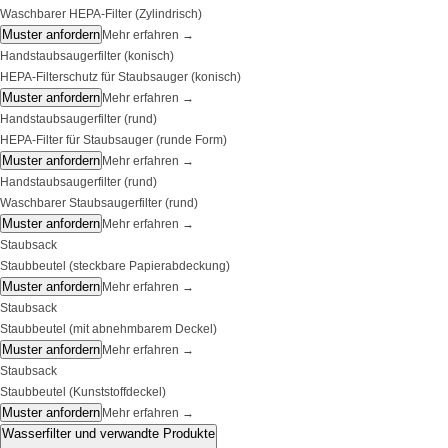
Waschbarer HEPA-Filter (Zylindrisch)
Muster anfordern
Mehr erfahren
→
Handstaubsaugerfilter (konisch)
HEPA-Filterschutz für Staubsauger (konisch)
Muster anfordern
Mehr erfahren
→
Handstaubsaugerfilter (rund)
HEPA-Filter für Staubsauger (runde Form)
Muster anfordern
Mehr erfahren
→
Handstaubsaugerfilter (rund)
Waschbarer Staubsaugerfilter (rund)
Muster anfordern
Mehr erfahren
→
Staubsack
Staubbeutel (steckbare Papierabdeckung)
Muster anfordern
Mehr erfahren
→
Staubsack
Staubbeutel (mit abnehmbarem Deckel)
Muster anfordern
Mehr erfahren
→
Staubsack
Staubbeutel (Kunststoffdeckel)
Muster anfordern
Mehr erfahren
→
Wasserfilter und verwandte Produkte