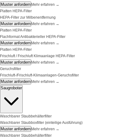
Muster anfordern
Mehr erfahren
→
Platten HEPA-Filter
HEPA-Filter zur Milbenentfernung
Muster anfordern
Mehr erfahren
→
Platten HEPA-Filter
Flachformat Antibakterieller HEPA-Filter
Muster anfordern
Mehr erfahren
→
Platten HEPA-Filter
Frischluft / Frischluft Klimaanlage HEPA-Filter
Muster anfordern
Mehr erfahren
→
Geruchsfilter
Frischluft-/Frischluft-Klimaanlagen-Geruchsfilter
Muster anfordern
Mehr erfahren
→
Saugroboter
Waschbarer Staubbehälterfilter
Waschbarer Staubboxfilter (einteilige Ausführung)
Muster anfordern
Mehr erfahren
→
Waschbarer Staubbehälterfilter