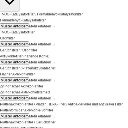
TVOC-Katalysatorfilter / Formaldehyd-Katalysatorfilter
Formaldehyd-Katalysatorfilter
Muster anfordern
Mehr erfahren
→
TVOC-Katalysatorfilter
Ozonfilter
Muster anfordern
Mehr erfahren
→
Geruchsfilter / Ozonfilter
Aktivkohlefilter (haftende Kohle)
Muster anfordern
Mehr erfahren
→
Geruchsfilter / Plattenaktivkohlefilter
Flacher Aktivkohlefilter
Muster anfordern
Mehr erfahren
→
Zylindrischer Aktivkohlefilter
Zylindrisches Aktivkohlefilternetz
Muster anfordern
Mehr erfahren
→
Plattenaktivkohlefilter / Platten HEPA-Filter / Antibakterieller und antiviraler Filter
Plattenförmiger Aktivkohle-Vorfilter
Muster anfordern
Mehr erfahren
→
Plattenaktivkohlefilter / Geruchsfilter