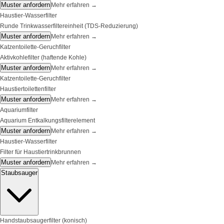
Muster anfordern
Mehr erfahren
→
Haustier-Wasserfilter
Runde Trinkwasserfiltereinheit (TDS-Reduzierung)
Muster anfordern
Mehr erfahren
→
Katzentoilette-Geruchfilter
Aktivkohlefilter (haftende Kohle)
Muster anfordern
Mehr erfahren
→
Katzentoilette-Geruchfilter
Haustiertoilettenfilter
Muster anfordern
Mehr erfahren
→
Aquariumfilter
Aquarium Entkalkungsfilterelement
Muster anfordern
Mehr erfahren
→
Haustier-Wasserfilter
Filter für Haustiertrinkbrunnen
Muster anfordern
Mehr erfahren
→
Staubsauger
Handstaubsaugerfilter (konisch)