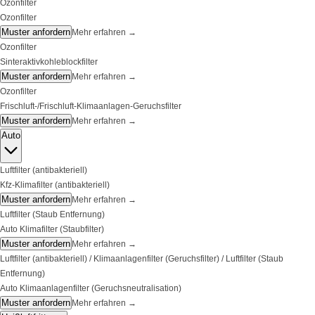
Ozonfilter
Ozonfilter
Muster anfordern
Mehr erfahren
→
Ozonfilter
Sinteraktivkohleblockfilter
Muster anfordern
Mehr erfahren
→
Ozonfilter
Frischluft-/Frischluft-Klimaanlagen-Geruchsfilter
Muster anfordern
Mehr erfahren
→
Auto
Luftfilter (antibakteriell)
Kfz-Klimafilter (antibakteriell)
Muster anfordern
Mehr erfahren
→
Luftfilter (Staub Entfernung)
Auto Klimafilter (Staubfilter)
Muster anfordern
Mehr erfahren
→
Luftfilter (antibakteriell) / Klimaanlagenfilter (Geruchsfilter) / Luftfilter (Staub
Entfernung)
Auto Klimaanlagenfilter (Geruchsneutralisation)
Muster anfordern
Mehr erfahren
→