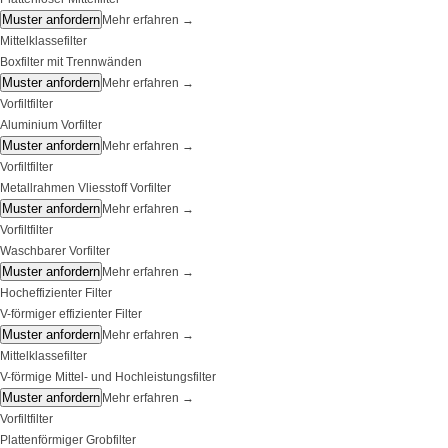
Muster anfordern
Mehr erfahren
→
Mittelklassefilter
Boxfilter mit Trennwänden
Muster anfordern
Mehr erfahren
→
Vorfiltfilter
Aluminium Vorfilter
Muster anfordern
Mehr erfahren
→
Vorfiltfilter
Metallrahmen Vliesstoff Vorfilter
Muster anfordern
Mehr erfahren
→
Vorfiltfilter
Waschbarer Vorfilter
Muster anfordern
Mehr erfahren
→
Hocheffizienter Filter
V-förmiger effizienter Filter
Muster anfordern
Mehr erfahren
→
Mittelklassefilter
V-förmige Mittel- und Hochleistungsfilter
Muster anfordern
Mehr erfahren
→
Vorfiltfilter
Plattenförmiger Grobfilter