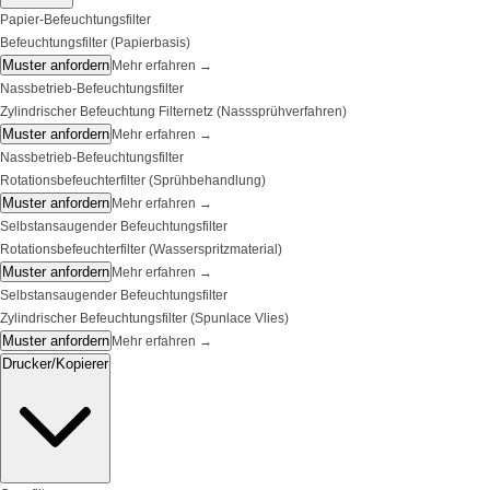
Papier-Befeuchtungsfilter
Befeuchtungsfilter (Papierbasis)
Muster anfordern
Mehr erfahren
→
Nassbetrieb-Befeuchtungsfilter
Zylindrischer Befeuchtung Filternetz (Nasssprühverfahren)
Muster anfordern
Mehr erfahren
→
Nassbetrieb-Befeuchtungsfilter
Rotationsbefeuchterfilter (Sprühbehandlung)
Muster anfordern
Mehr erfahren
→
Selbstansaugender Befeuchtungsfilter
Rotationsbefeuchterfilter (Wasserspritzmaterial)
Muster anfordern
Mehr erfahren
→
Selbstansaugender Befeuchtungsfilter
Zylindrischer Befeuchtungsfilter (Spunlace Vlies)
Muster anfordern
Mehr erfahren
→
Drucker/Kopierer