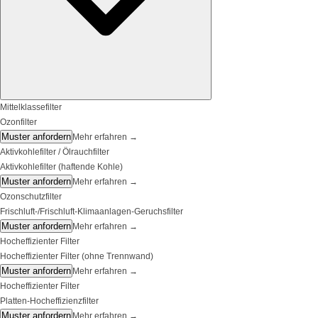
Mittelklassefilter
Ozonfilter
Muster anfordern
Mehr erfahren
→
Aktivkohlefilter / Ölrauchfilter
Aktivkohlefilter (haftende Kohle)
Muster anfordern
Mehr erfahren
→
Ozonschutzfilter
Frischluft-/Frischluft-Klimaanlagen-Geruchsfilter
Muster anfordern
Mehr erfahren
→
Hocheffizienter Filter
Hocheffizienter Filter (ohne Trennwand)
Muster anfordern
Mehr erfahren
→
Hocheffizienter Filter
Platten-Hocheffizienzfilter
Muster anfordern
Mehr erfahren
→