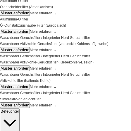
Aluminium-Ölfilter
Ölabscheiderfilter (Amerikanisch)
Muster anfordern
Mehr erfahren
→
Aluminium-Ölfilter
Öl-Dunstabzugshaube Filter (Europäisch)
Muster anfordern
Mehr erfahren
→
Waschbarer Geruchsfilter / Integrierter Herd Geruchsfilter
Waschbarer Aktivkohle-Geruchsfilter (versteckte Kohlenstoffgewebe)
Muster anfordern
Mehr erfahren
→
Waschbarer Geruchsfilter / Integrierter Herd Geruchsfilter
Waschbarer Aktivkohle-Geruchsfilter (Klebekohlen-Design)
Muster anfordern
Mehr erfahren
→
Waschbarer Geruchsfilter / Integrierter Herd Geruchsfilter
Aktivkohlefilter (haftende Kohle)
Muster anfordern
Mehr erfahren
→
Waschbarer Geruchsfilter / Integrierter Herd Geruchsfilter
Sinteraktivkohleblockfilter
Muster anfordern
Mehr erfahren
→
Befeuchter