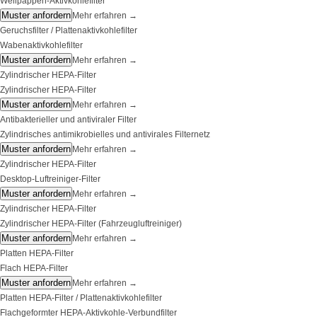
Wellpappen-Aktivkohlefilter
Muster anfordern
Mehr erfahren
→
Geruchsfilter / Plattenaktivkohlefilter
Wabenaktivkohlefilter
Muster anfordern
Mehr erfahren
→
Zylindrischer HEPA-Filter
Zylindrischer HEPA-Filter
Muster anfordern
Mehr erfahren
→
Antibakterieller und antiviraler Filter
Zylindrisches antimikrobielles und antivirales Filternetz
Muster anfordern
Mehr erfahren
→
Zylindrischer HEPA-Filter
Desktop-Luftreiniger-Filter
Muster anfordern
Mehr erfahren
→
Zylindrischer HEPA-Filter
Zylindrischer HEPA-Filter (Fahrzeugluftreiniger)
Muster anfordern
Mehr erfahren
→
Platten HEPA-Filter
Flach HEPA-Filter
Muster anfordern
Mehr erfahren
→
Platten HEPA-Filter / Plattenaktivkohlefilter
Flachgeformter HEPA-Aktivkohle-Verbundfilter