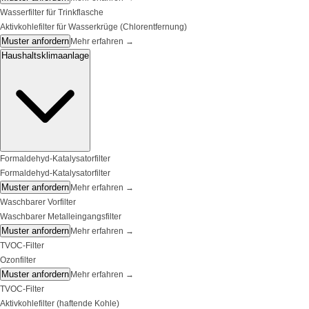
Wasserfilter für Trinkflasche
Aktivkohlefilter für Wasserkrüge (Chlorentfernung)
Muster anfordern
Mehr erfahren
→
Haushaltsklimaanlage
Formaldehyd-Katalysatorfilter
Formaldehyd-Katalysatorfilter
Muster anfordern
Mehr erfahren
→
Waschbarer Vorfilter
Waschbarer Metalleingangsfilter
Muster anfordern
Mehr erfahren
→
TVOC-Filter
Ozonfilter
Muster anfordern
Mehr erfahren
→
TVOC-Filter
Aktivkohlefilter (haftende Kohle)