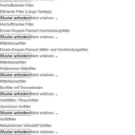
Hocheffizienter Filter
Effiziente Filter (Längs-Tanktyp)
Muster anfordern
Mehr erfahren
→
Hocheffizienter Filter
Einzel-/Doppel-Flansch Hochleistungsfilter
Muster anfordern
Mehr erfahren
→
Mittelklassefilter
Einzel-/Doppel-Flansch Mittel- und Hochleistungsfilter
Muster anfordern
Mehr erfahren
→
Mittelklassefilter
Plattenloser Mittelfilter
Muster anfordern
Mehr erfahren
→
Mittelklassefilter
Boxfilter mit Trennwänden
Muster anfordern
Mehr erfahren
→
Vorfiltfilter / Ölrauchfilter
Aluminium Vorfilter
Muster anfordern
Mehr erfahren
→
Vorfiltfilter
Metallrahmen Vliesstoff Vorfilter
Muster anfordern
Mehr erfahren
→