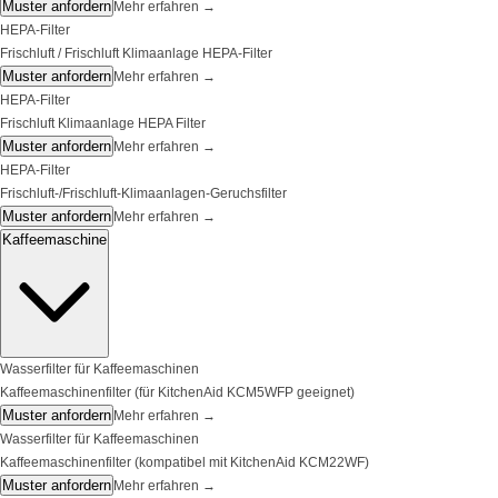
Muster anfordern
Mehr erfahren
→
HEPA-Filter
Frischluft / Frischluft Klimaanlage HEPA-Filter
Muster anfordern
Mehr erfahren
→
HEPA-Filter
Frischluft Klimaanlage HEPA Filter
Muster anfordern
Mehr erfahren
→
HEPA-Filter
Frischluft-/Frischluft-Klimaanlagen-Geruchsfilter
Muster anfordern
Mehr erfahren
→
Kaffeemaschine
Wasserfilter für Kaffeemaschinen
Kaffeemaschinenfilter (für KitchenAid KCM5WFP geeignet)
Muster anfordern
Mehr erfahren
→
Wasserfilter für Kaffeemaschinen
Kaffeemaschinenfilter (kompatibel mit KitchenAid KCM22WF)
Muster anfordern
Mehr erfahren
→