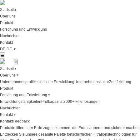
Startseite
Über uns
Produkt
Forschung und Entwicklung
Nachrichten
Kontakt
DE-DE
▼
☰
×
Startseite
Über uns
▼
Unternehmensprofil
Historische Entwicklung
Unternehmenskultur
Zertifizierung
Produkt
Forschung und Entwicklung
▼
Entwicklungsfähigkeiten
Prüfkapazität
3000+ Filterlösungen
Nachrichten
Kontakt
▼
Kontakt
Feedback
Produkte filtern, der Erde zugute kommen, die Erde sauberer und sicherer machen
Entdecken Sie unsere gesamte Palette fortschrittlicher Filtrationstechnologien für