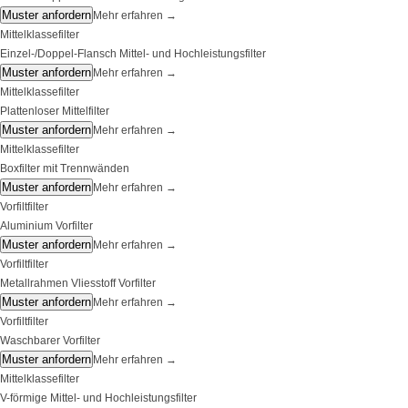
Muster anfordern
Mehr erfahren
→
Mittelklassefilter
Einzel-/Doppel-Flansch Mittel- und Hochleistungsfilter
Muster anfordern
Mehr erfahren
→
Mittelklassefilter
Plattenloser Mittelfilter
Muster anfordern
Mehr erfahren
→
Mittelklassefilter
Boxfilter mit Trennwänden
Muster anfordern
Mehr erfahren
→
Vorfiltfilter
Aluminium Vorfilter
Muster anfordern
Mehr erfahren
→
Vorfiltfilter
Metallrahmen Vliesstoff Vorfilter
Muster anfordern
Mehr erfahren
→
Vorfiltfilter
Waschbarer Vorfilter
Muster anfordern
Mehr erfahren
→
Mittelklassefilter
V-förmige Mittel- und Hochleistungsfilter