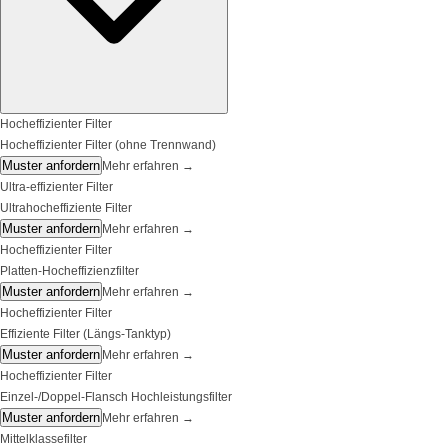
Hocheffizienter Filter
Hocheffizienter Filter (ohne Trennwand)
Muster anfordern
Mehr erfahren
→
Ultra-effizienter Filter
Ultrahocheffiziente Filter
Muster anfordern
Mehr erfahren
→
Hocheffizienter Filter
Platten-Hocheffizienzfilter
Muster anfordern
Mehr erfahren
→
Hocheffizienter Filter
Effiziente Filter (Längs-Tanktyp)
Muster anfordern
Mehr erfahren
→
Hocheffizienter Filter
Einzel-/Doppel-Flansch Hochleistungsfilter
Muster anfordern
Mehr erfahren
→
Mittelklassefilter