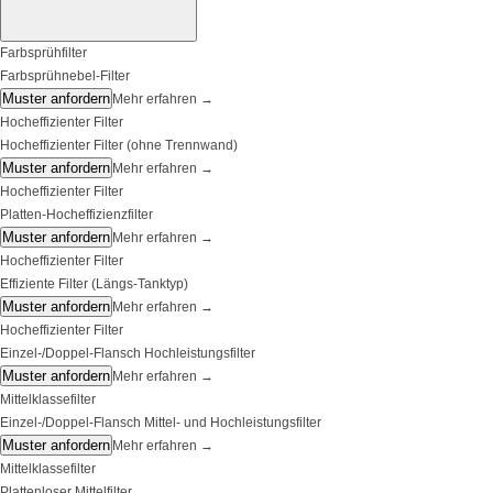
Farbsprühfilter
Farbsprühnebel-Filter
Muster anfordern
Mehr erfahren
→
Hocheffizienter Filter
Hocheffizienter Filter (ohne Trennwand)
Muster anfordern
Mehr erfahren
→
Hocheffizienter Filter
Platten-Hocheffizienzfilter
Muster anfordern
Mehr erfahren
→
Hocheffizienter Filter
Effiziente Filter (Längs-Tanktyp)
Muster anfordern
Mehr erfahren
→
Hocheffizienter Filter
Einzel-/Doppel-Flansch Hochleistungsfilter
Muster anfordern
Mehr erfahren
→
Mittelklassefilter
Einzel-/Doppel-Flansch Mittel- und Hochleistungsfilter
Muster anfordern
Mehr erfahren
→
Mittelklassefilter
Plattenloser Mittelfilter