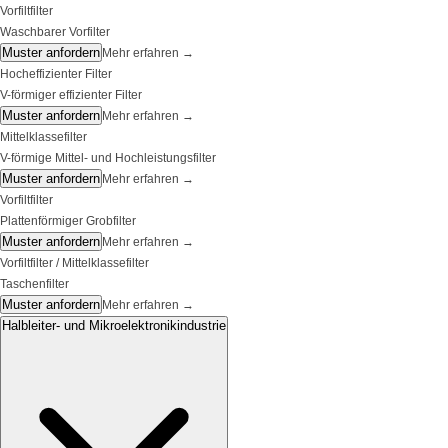
Vorfiltfilter
Waschbarer Vorfilter
Muster anfordern
Mehr erfahren
→
Hocheffizienter Filter
V-förmiger effizienter Filter
Muster anfordern
Mehr erfahren
→
Mittelklassefilter
V-förmige Mittel- und Hochleistungsfilter
Muster anfordern
Mehr erfahren
→
Vorfiltfilter
Plattenförmiger Grobfilter
Muster anfordern
Mehr erfahren
→
Vorfiltfilter / Mittelklassefilter
Taschenfilter
Muster anfordern
Mehr erfahren
→
Halbleiter- und Mikroelektronikindustrie